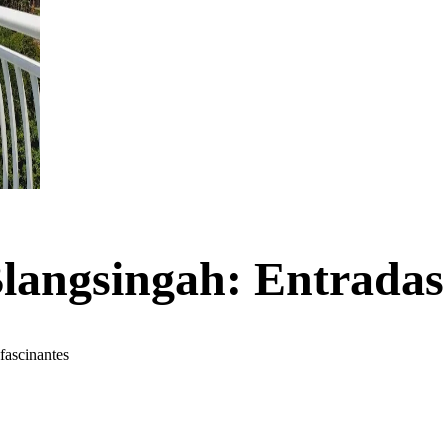
 Blangsingah: Entradas
fascinantes