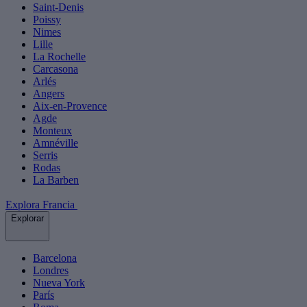
Saint-Denis
Poissy
Nimes
Lille
La Rochelle
Carcasona
Arlés
Angers
Aix-en-Provence
Agde
Monteux
Amnéville
Serris
Rodas
La Barben
Explora Francia
Explorar
Barcelona
Londres
Nueva York
París