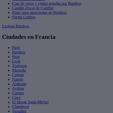
Cata de vinos y visitas guiadas por Burdeos
Castillo Ducal de Cadillac
Pases para atracciones en Burdeos
Puerta Cailhau
Explora Burdeos
Ciudades en Francia
París
Burdeos
Niza
Lyon
Toulouse
Marsella
Colmar
Nantes
Amboise
Aviñón
Cannes
Caen
El Monte Saint-Michel
Chambord
Versalles