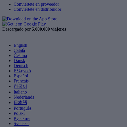
Conviértete en proveedor
Conviértete en distribuidor
Descargado por
5.000.000 viajeros
English
Català
Čeština
Dansk
Deutsch
Ελληνικά
Español
Français
한국어
Italiano
Nederlands
日本語
Português
Polski
Русский
Svenska