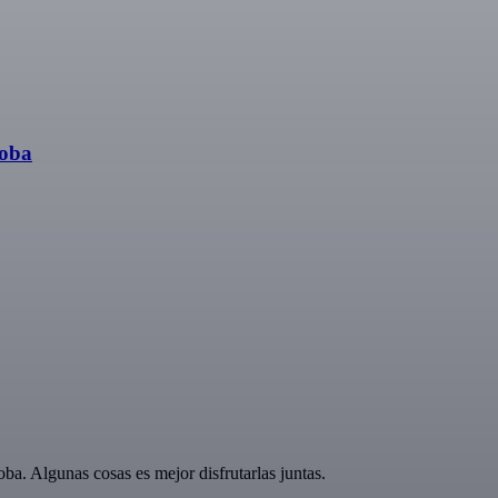
doba
a. Algunas cosas es mejor disfrutarlas juntas.