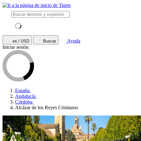
Ayuda
es / USD
Buscar
Iniciar sesión
España
Andalucía
Córdoba
Alcázar de los Reyes Cristianos