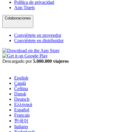
Política de privacidad
App Tiqets
Colaboraciones
Conviértete en proveedor
Conviértete en distribuidor
Descargado por
5.000.000 viajeros
English
Català
Čeština
Dansk
Deutsch
Ελληνικά
Español
Français
한국어
Italiano
Nederlands