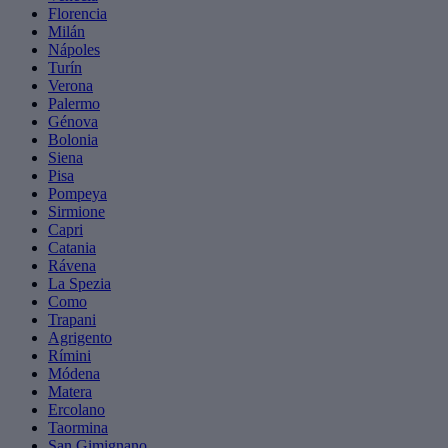
Florencia
Milán
Nápoles
Turín
Verona
Palermo
Génova
Bolonia
Siena
Pisa
Pompeya
Sirmione
Capri
Catania
Rávena
La Spezia
Como
Trapani
Agrigento
Rímini
Módena
Matera
Ercolano
Taormina
San Gimignano