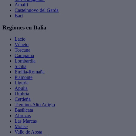
Amalfi
Castelnuovo del Garda
Bari
Regiones en Italia
Lacio
Véneto
Toscana
Campania
Lombardía
Sicilia
Emilia-Romaña
Piamonte
Liguria
Apulia
Umbría
Cerdeña
Trentino-Alto Adigio
Basilicata
Abruzos
Las Marcas
Molise
Valle de Aosta