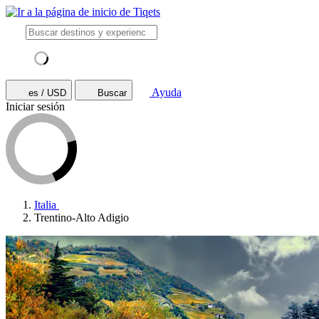
Ayuda
es / USD
Buscar
Iniciar sesión
Italia
Trentino-Alto Adigio