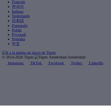
Français
한국어
Italiano
Nederlands
日本語
Português
Polski
Русский
Svenska
中文
© 2014-2026 Tiqets
Amsterdam
Instagram
TikTok
Facebook
Twitter
LinkedIn