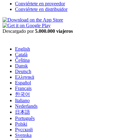
Conviértete en proveedor
Conviértete en distribuidor
Descargado por
5.000.000 viajeros
English
Català
Čeština
Dansk
Deutsch
Ελληνικά
Español
Français
한국어
Italiano
Nederlands
日本語
Português
Polski
Русский
Svenska