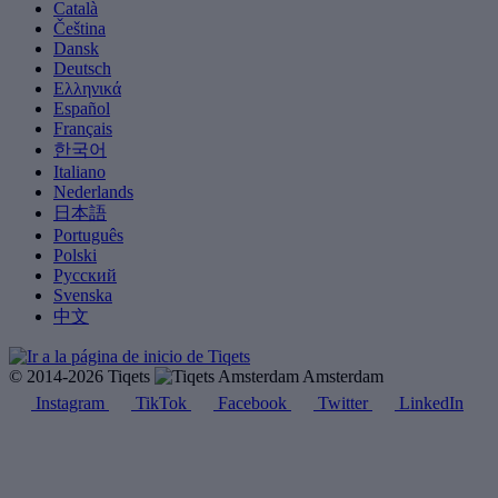
Català
Čeština
Dansk
Deutsch
Ελληνικά
Español
Français
한국어
Italiano
Nederlands
日本語
Português
Polski
Русский
Svenska
中文
© 2014-2026 Tiqets
Amsterdam
Instagram
TikTok
Facebook
Twitter
LinkedIn