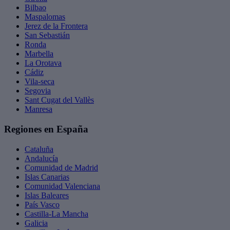
Bilbao
Maspalomas
Jerez de la Frontera
San Sebastián
Ronda
Marbella
La Orotava
Cádiz
Vila-seca
Segovia
Sant Cugat del Vallès
Manresa
Regiones en España
Cataluña
Andalucía
Comunidad de Madrid
Islas Canarias
Comunidad Valenciana
Islas Baleares
País Vasco
Castilla-La Mancha
Galicia