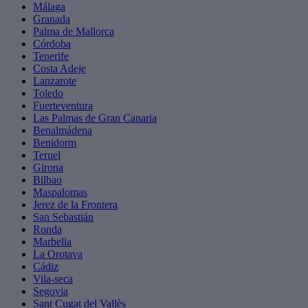
Málaga
Granada
Palma de Mallorca
Córdoba
Tenerife
Costa Adeje
Lanzarote
Toledo
Fuerteventura
Las Palmas de Gran Canaria
Benalmádena
Benidorm
Teruel
Girona
Bilbao
Maspalomas
Jerez de la Frontera
San Sebastián
Ronda
Marbella
La Orotava
Cádiz
Vila-seca
Segovia
Sant Cugat del Vallès