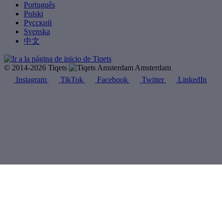
Português
Polski
Русский
Svenska
中文
© 2014-2026 Tiqets
Amsterdam
Instagram
TikTok
Facebook
Twitter
LinkedIn