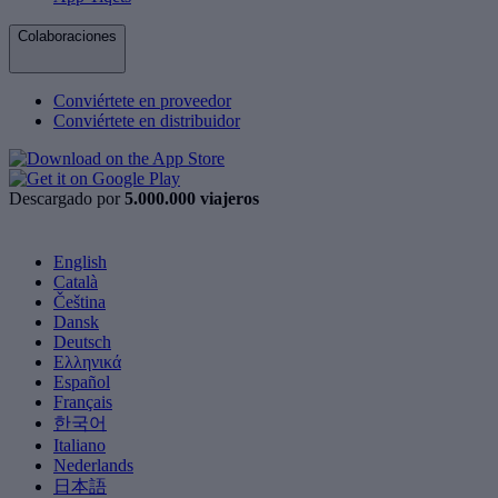
Colaboraciones
Conviértete en proveedor
Conviértete en distribuidor
Descargado por
5.000.000 viajeros
English
Català
Čeština
Dansk
Deutsch
Ελληνικά
Español
Français
한국어
Italiano
Nederlands
日本語