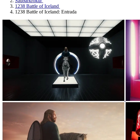
Sauðárkrókur
1238 Battle of Iceland
1238 Battle of Iceland: Entrada