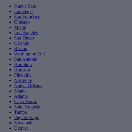
Nueva York
Las Vegas
San Francisco
Chicago
Miami
Los Ángeles
San Diego
Orlando
Boston
Washington D. C.
San Antonio
Honolulu
Houston
Filadelfia
Nashville
Nueva Orleans
Seattle
Atlanta
Cayo Hueso
Saint Augustine
Tampa
Pigeon Forge
Savannah
Denver