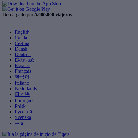
Descargado por
5.000.000 viajeros
English
Català
Čeština
Dansk
Deutsch
Ελληνικά
Español
Français
한국어
Italiano
Nederlands
日本語
Português
Polski
Русский
Svenska
中文