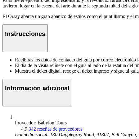
París fue el epicentro del impresionismo y la revolución artística de
tuvieron lugar en la escena del arte durante la segunda mitad del siglo
El Orsay abarca un gran abanico de estilos como el puntillismo y el 
Instrucciones
Recibirás los datos de contacto del guía por correo electrónico la
El día de la visita reúnete con el guía al lado de la estatua de
Muestra el ticket digital, recoge el ticket impreso y sigue al guía
Información adicional
Proveedor: Babylon Tours
4.9
342 reseñas de proveedores
Domicilio social: 130 Dapplegray Road, 91307, Bell Canyon,