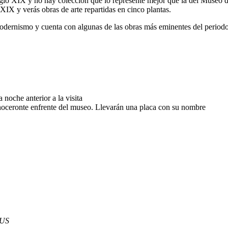
l siglo XIX y no hay colección que lo represente mejor que la del Museo 
 XIX y verás obras de arte repartidas en cinco plantas.
modernismo y cuenta con algunas de las obras más eminentes del periodo
 noche anterior a la visita
l rinoceronte enfrente del museo. Llevarán una placa con su nombre
 US