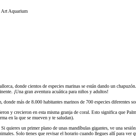
l Art Aquarium
lorca, donde cientos de especies marinas se están dando un chapuzón.
inente. ¡Una gran aventura acuática para niños y adultos!
, donde más de 8.000 habitantes marinos de 700 especies diferentes so
ieron y crecieron en esta misma granja de coral. Esto significa que Pal
orma en la que se mueven y te saludan).
Si quieres un primer plano de unas mandíbulas gigantes, ve una sesión de
imales. Solo tienes que revisar el horario cuando llegues allí para ver q