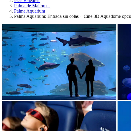
Islas Baleares
Palma de Mallorca
Palma Aquarium
Palma Aquarium: Entrada sin colas + Cine 3D Aquadome opci