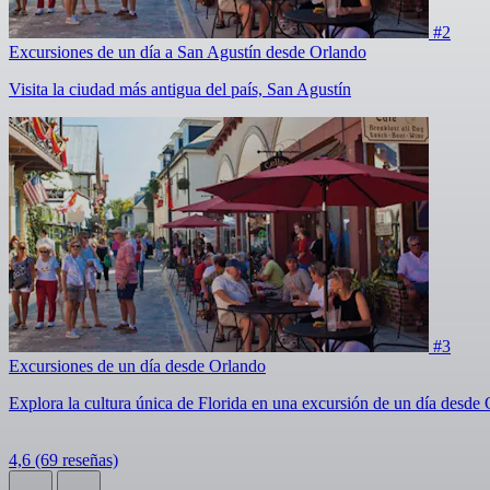
#2
Excursiones de un día a San Agustín desde Orlando
Visita la ciudad más antigua del país, San Agustín
#3
Excursiones de un día desde Orlando
Explora la cultura única de Florida en una excursión de un día desde
4,6
(69 reseñas)