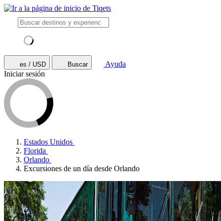
Ayuda
es / USD
Buscar
Iniciar sesión
Estados Unidos
Florida
Orlando
Excursiones de un día desde Orlando