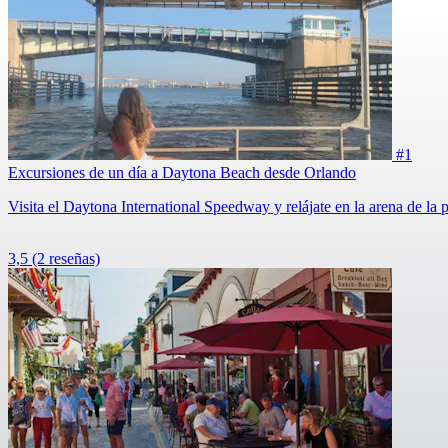
#1
Excursiones de un día a Daytona Beach desde Orlando
Visita el Daytona International Speedway y relájate en la arena de la 
3,5
(2 reseñas)