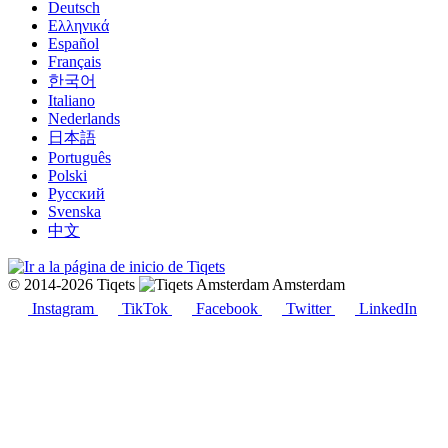
Deutsch
Ελληνικά
Español
Français
한국어
Italiano
Nederlands
日本語
Português
Polski
Русский
Svenska
中文
© 2014-2026 Tiqets
Amsterdam
Instagram
TikTok
Facebook
Twitter
LinkedIn