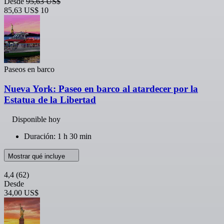
Desde
95,63 US$
85,63 US$
10
Paseos en barco
Nueva York: Paseo en barco al atardecer por la
Estatua de la Libertad
Disponible hoy
Duración: 1 h 30 min
Mostrar qué incluye
4,4
(62)
Desde
34,00 US$