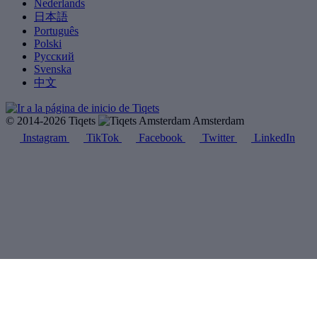
Nederlands
日本語
Português
Polski
Русский
Svenska
中文
© 2014-2026 Tiqets
Amsterdam
Instagram
TikTok
Facebook
Twitter
LinkedIn