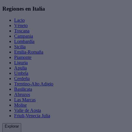
Regiones en Italia
Lacio
Véneto
Toscana
Campania
Lombardía
Sicilia
Emilia-Romaña
Piamonte
Liguria
Apulia
Umbría
Cerdeña
Trentino-Alto Adigio
Basilicata
Abruzos
Las Marcas
Molise
Valle de Aosta
Friuli-Venecia Julia
Explorar