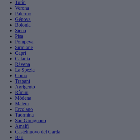
Turín
Verona
Palermo
Génova
Bolonia
Siena
Pisa
Pompeya
Sirmione
Capri
Catania
Rávena
La Spezia
Como
Trapani
Agrigento
Rímini
Módena
Matera
Ercolano
Taormina
San Gimignano
Amalfi
Castelnuovo del Garda
Bari