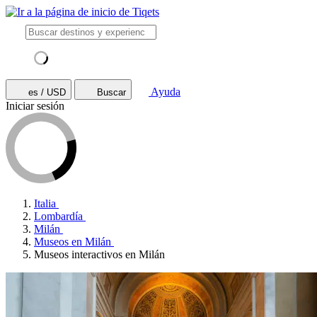
Ayuda
es / USD
Buscar
Iniciar sesión
Italia
Lombardía
Milán
Museos en Milán
Museos interactivos en Milán