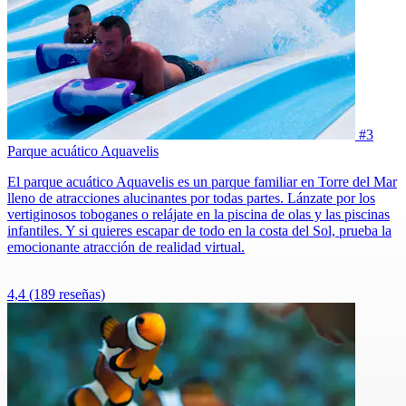
#3
Parque acuático Aquavelis
El parque acuático Aquavelis es un parque familiar en Torre del Mar
lleno de atracciones alucinantes por todas partes. Lánzate por los
vertiginosos toboganes o relájate en la piscina de olas y las piscinas
infantiles. Y si quieres escapar de todo en la costa del Sol, prueba la
emocionante atracción de realidad virtual.
4,4
(189 reseñas)