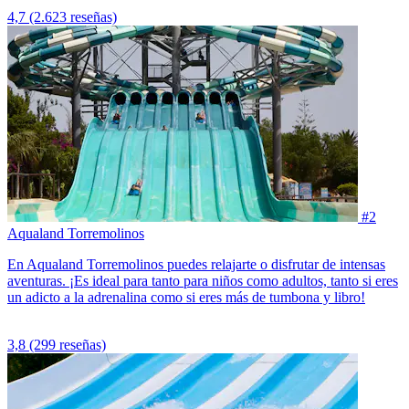
4,7
(2.623 reseñas)
#2
Aqualand Torremolinos
En Aqualand Torremolinos puedes relajarte o disfrutar de intensas
aventuras. ¡Es ideal para tanto para niños como adultos, tanto si eres
un adicto a la adrenalina como si eres más de tumbona y libro!
3,8
(299 reseñas)