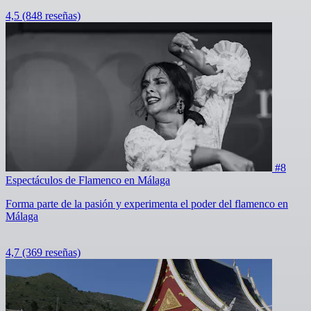
4,5
(848 reseñas)
#8
Espectáculos de Flamenco en Málaga
Forma parte de la pasión y experimenta el poder del flamenco en
Málaga
4,7
(369 reseñas)