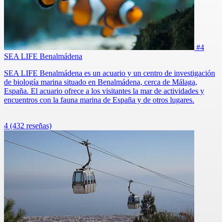
#4
SEA LIFE Benalmádena
SEA LIFE Benalmádena es un acuario y un centro de investigación
de biología marina situado en Benalmádena, cerca de Málaga,
España. El acuario ofrece a los visitantes la mar de actividades y
encuentros con la fauna marina de España y de otros lugares.
4
(432 reseñas)