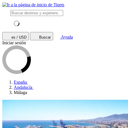
Ayuda
es / USD
Buscar
Iniciar sesión
España
Andalucía
Málaga