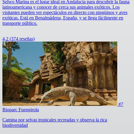
Selwo Marina es el lugar ideal en Andalucía para descubrir la fauna
latinoamericana y conocer de cerca sus animales exóticos. Los
visitantes pueden ver espectáculos en directo con pingüinos y aves
exóticas. Está en Benalmádena, España, y se llega fácilmente en
transporte público.
4,2
(374 reseñas)
#7
Bioparc Fuengirola
Camina por selvas tropicales recreadas y observa la rica
biodiversidad