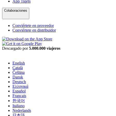
App Tiqets
Colaboraciones
Conviértete en proveedor
Conviértete en distribuidor
Descargado por
5.000.000 viajeros
English
Català
Čeština
Dansk
Deutsch
Ελληνικά
Español
Français
한국어
Italiano
Nederlands
日本語