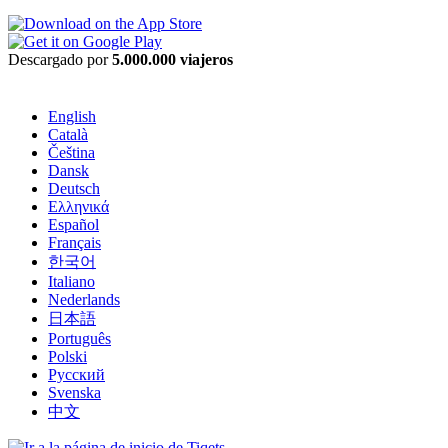
Descargado por
5.000.000 viajeros
English
Català
Čeština
Dansk
Deutsch
Ελληνικά
Español
Français
한국어
Italiano
Nederlands
日本語
Português
Polski
Русский
Svenska
中文