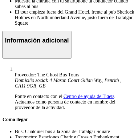
Muestra la entrada con tu smartphone al conductor cuando
subas al bus
El tour empieza fuera del Grand Hotel, frente al pub Sherlock
Holmes en Northumberland Avenue, justo fuera de Trafalgar
Square
Información adicional
Proveedor: The Ghost Bus Tours
Domicilio social: 4 Mason Court Gillan Way, Penrith ,
CA11 9GR, GB
Ponte en contacto con el
Centro de ayuda de Tiqets
.
Actuamos como persona de contacto en nombre del
proveedor de la actividad.
Cómo llegar
Bus: Cualquier bus a la zona de Trafalgar Square
Tren/metro: Estaciones Charing Cross o Embankment