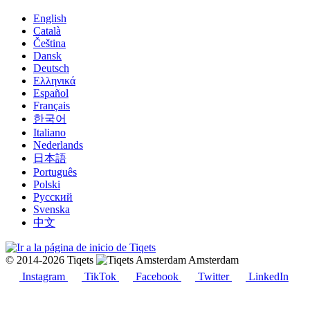
English
Català
Čeština
Dansk
Deutsch
Ελληνικά
Español
Français
한국어
Italiano
Nederlands
日本語
Português
Polski
Русский
Svenska
中文
© 2014-2026 Tiqets
Amsterdam
Instagram
TikTok
Facebook
Twitter
LinkedIn