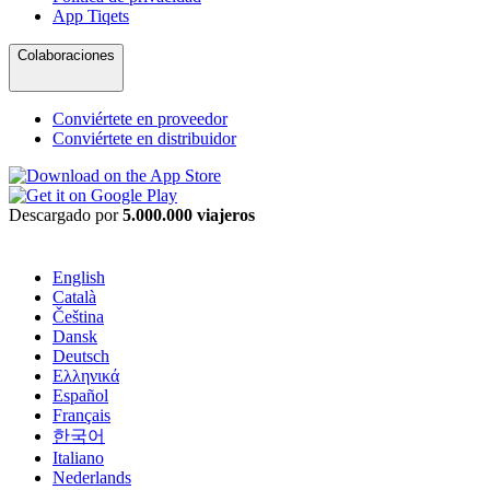
App Tiqets
Colaboraciones
Conviértete en proveedor
Conviértete en distribuidor
Descargado por
5.000.000 viajeros
English
Català
Čeština
Dansk
Deutsch
Ελληνικά
Español
Français
한국어
Italiano
Nederlands