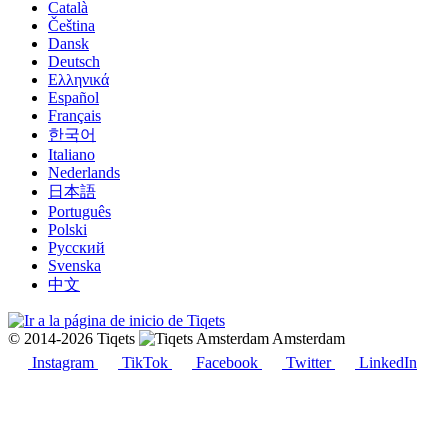
Català
Čeština
Dansk
Deutsch
Ελληνικά
Español
Français
한국어
Italiano
Nederlands
日本語
Português
Polski
Русский
Svenska
中文
© 2014-2026 Tiqets
Amsterdam
Instagram
TikTok
Facebook
Twitter
LinkedIn