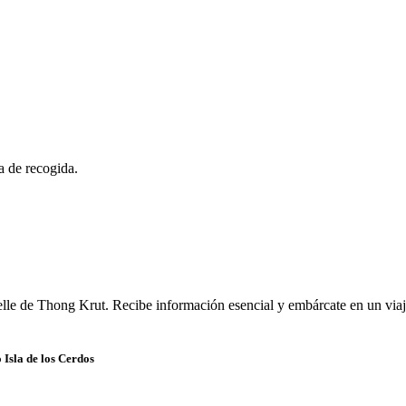
a de recogida.
elle de Thong Krut. Recibe información esencial y embárcate en un via
Isla de los Cerdos