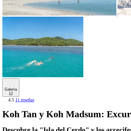
Galería
12
4.5
11 reseñas
Koh Tan y Koh Madsum: Excursi
Descubre la "Isla del Cerdo" y los arrecife