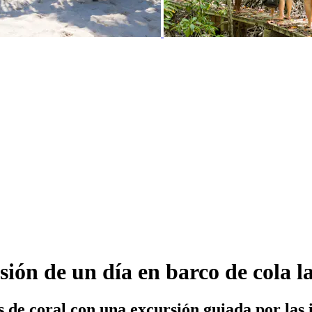
ón de un día en barco de cola 
s de coral con una excursión guiada por las i