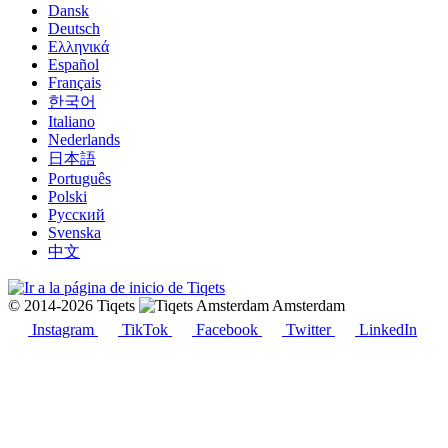
Dansk
Deutsch
Ελληνικά
Español
Français
한국어
Italiano
Nederlands
日本語
Português
Polski
Русский
Svenska
中文
© 2014-2026 Tiqets
Amsterdam
Instagram
TikTok
Facebook
Twitter
LinkedIn