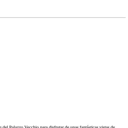
e del Palazzo Vecchio para disfrutar de unas fantásticas vistas de