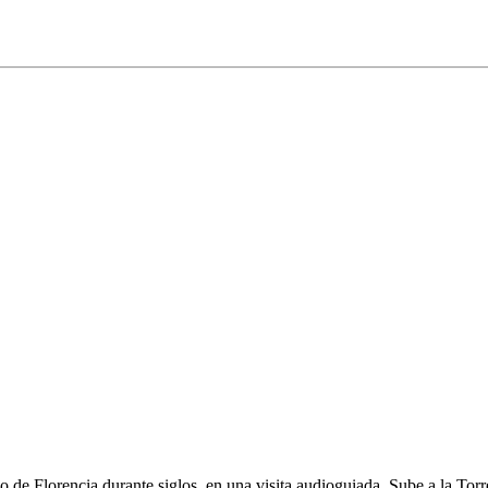
o de Florencia durante siglos, en una visita audioguiada. Sube a la Torr