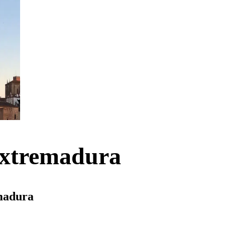
Extremadura
emadura