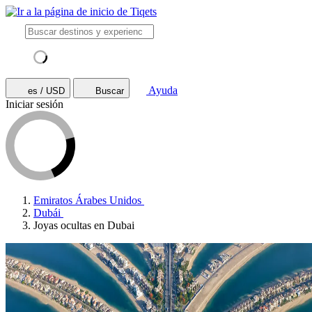
Ayuda
es / USD
Buscar
Iniciar sesión
Emiratos Árabes Unidos
Dubái
Joyas ocultas en Dubai