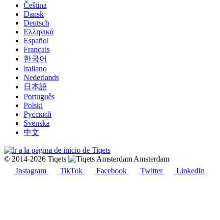
Čeština
Dansk
Deutsch
Ελληνικά
Español
Français
한국어
Italiano
Nederlands
日本語
Português
Polski
Русский
Svenska
中文
© 2014-2026 Tiqets
Amsterdam
Instagram
TikTok
Facebook
Twitter
LinkedIn