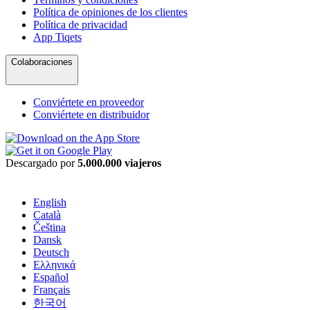
Política de opiniones de los clientes
Política de privacidad
App Tiqets
Colaboraciones
Conviértete en proveedor
Conviértete en distribuidor
Descargado por
5.000.000 viajeros
English
Català
Čeština
Dansk
Deutsch
Ελληνικά
Español
Français
한국어