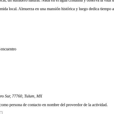
cal, un sumidero natural. Nada en el agua cristalina y observa la vida
mida local. Almuerza en una mansión histórica y luego dedica tiempo a pa
e encuentro
uro Sur, 77760, Tulum, MX
como persona de contacto en nombre del proveedor de la actividad.