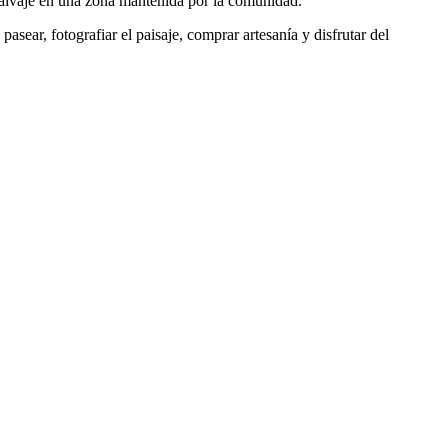
 salvaje en una zona mantenida por la comunidad.
sear, fotografiar el paisaje, comprar artesanía y disfrutar del