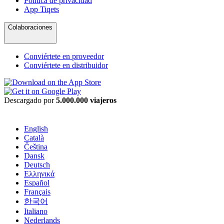
Política de privacidad
App Tiqets
Colaboraciones
Conviértete en proveedor
Conviértete en distribuidor
Descargado por
5.000.000 viajeros
English
Català
Čeština
Dansk
Deutsch
Ελληνικά
Español
Français
한국어
Italiano
Nederlands