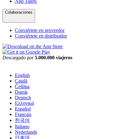
App Tiqets
Colaboraciones
Conviértete en proveedor
Conviértete en distribuidor
Descargado por
5.000.000 viajeros
English
Català
Čeština
Dansk
Deutsch
Ελληνικά
Español
Français
한국어
Italiano
Nederlands
日本語