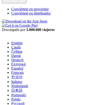
Conviértete en proveedor
Conviértete en distribuidor
Descargado por
5.000.000 viajeros
English
Català
Čeština
Dansk
Deutsch
Ελληνικά
Español
Français
한국어
Italiano
Nederlands
日本語
Português
Polski
Русский