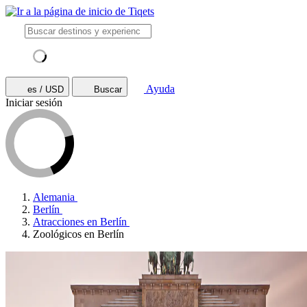
Ayuda
es / USD
Buscar
Iniciar sesión
Alemania
Berlín
Atracciones en Berlín
Zoológicos en Berlín