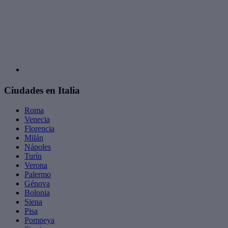
Ciudades en Italia
Roma
Venecia
Florencia
Milán
Nápoles
Turín
Verona
Palermo
Génova
Bolonia
Siena
Pisa
Pompeya