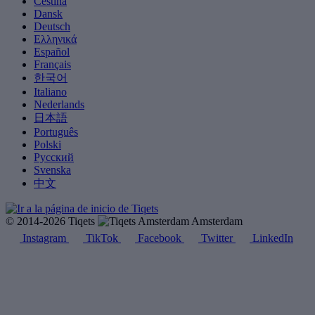
Čeština
Dansk
Deutsch
Ελληνικά
Español
Français
한국어
Italiano
Nederlands
日本語
Português
Polski
Русский
Svenska
中文
© 2014-2026 Tiqets
Amsterdam
Instagram
TikTok
Facebook
Twitter
LinkedIn