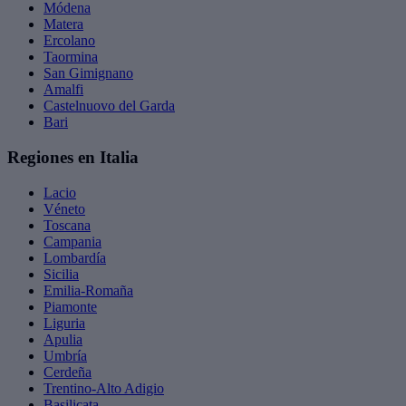
Módena
Matera
Ercolano
Taormina
San Gimignano
Amalfi
Castelnuovo del Garda
Bari
Regiones en Italia
Lacio
Véneto
Toscana
Campania
Lombardía
Sicilia
Emilia-Romaña
Piamonte
Liguria
Apulia
Umbría
Cerdeña
Trentino-Alto Adigio
Basilicata