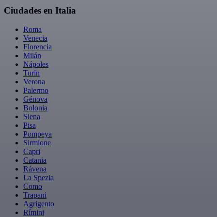
Ciudades en Italia
Roma
Venecia
Florencia
Milán
Nápoles
Turín
Verona
Palermo
Génova
Bolonia
Siena
Pisa
Pompeya
Sirmione
Capri
Catania
Rávena
La Spezia
Como
Trapani
Agrigento
Rímini