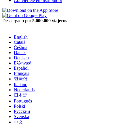
Conviértete en distribuidor
Descargado por
5.000.000 viajeros
English
Català
Čeština
Dansk
Deutsch
Ελληνικά
Español
Français
한국어
Italiano
Nederlands
日本語
Português
Polski
Русский
Svenska
中文