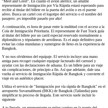
"Meet and Greet". En cuanto el avión aterrice, un amable
representante de Inmigración por Vía Rápida estará esperando para
recibir al titular del billete en la puerta del avión o en el puente
aéreo. Busca un cartel con el logotipo del servicio o el nombre del
pasajero: ¡es imposible pasarlo por alto!
A continuación, es hora de pasar entre la multitud con el acceso a la
Cola de Inmigración Prioritaria. El representante de Fast Track guía
al titular del billete por un carril especial reservado normalmente a
diplomáticos y tripulantes de aerolíneas. Es el atajo definitivo para
evitar las colas mundanas y sumergirse de lleno en la experiencia de
Bangkok.
Y no nos olvidemos del equipaje. El servicio incluye una mano
amiga para recoger cualquier equipaje facturado del carrusel y
ayudar con las declaraciones de aduana. Es un billete para un viaje
sin complicaciones, de principio a fin. Así que adelante, dale una
vuelta al servicio de Inmigración Rápida de Bangkok y convierte el
viaje en un auténtico placer.
Utiliza el servicio de "Inmigración por vía rápida de Bangkok" en el
aeropuerto Suvarnabhumi (BKK) de Bangkok (Tailandia) para
simplificar tu proceso de llegada. Este servicio suele incluir lo
siguiente
A tu llegada, un representante se reúne contigo en la puerta del