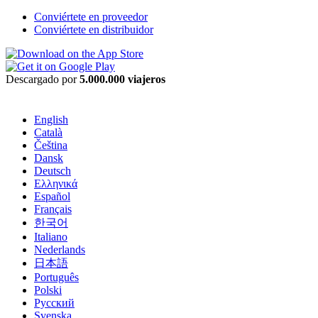
Conviértete en proveedor
Conviértete en distribuidor
Descargado por
5.000.000 viajeros
English
Català
Čeština
Dansk
Deutsch
Ελληνικά
Español
Français
한국어
Italiano
Nederlands
日本語
Português
Polski
Русский
Svenska