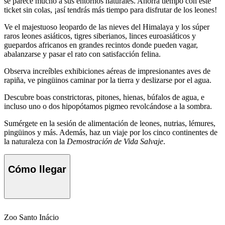
se parece mucho a sus entornos naturales. Ahorra tiempo con este
ticket sin colas, ¡así tendrás más tiempo para disfrutar de los leones!
Ve el majestuoso leopardo de las nieves del Himalaya y los súper
raros leones asiáticos, tigres siberianos, linces euroasiáticos y
guepardos africanos en grandes recintos donde pueden vagar,
abalanzarse y pasar el rato con satisfacción felina.
Observa increíbles exhibiciones aéreas de impresionantes aves de
rapiña, ve pingüinos caminar por la tierra y deslizarse por el agua.
Descubre boas constrictoras, pitones, hienas, búfalos de agua, e
incluso uno o dos hipopótamos pigmeo revolcándose a la sombra.
Sumérgete en la sesión de alimentación de leones, nutrias, lémures,
pingüinos y más. Además, haz un viaje por los cinco continentes de
la naturaleza con la
Demostración de Vida Salvaje
.
Cómo llegar
Zoo Santo Inácio