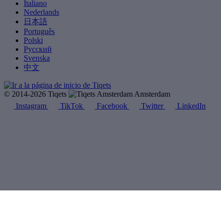
Italiano
Nederlands
日本語
Português
Polski
Русский
Svenska
中文
© 2014-2026 Tiqets
Amsterdam
Instagram
TikTok
Facebook
Twitter
LinkedIn