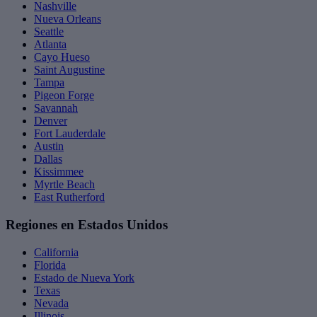
Nashville
Nueva Orleans
Seattle
Atlanta
Cayo Hueso
Saint Augustine
Tampa
Pigeon Forge
Savannah
Denver
Fort Lauderdale
Austin
Dallas
Kissimmee
Myrtle Beach
East Rutherford
Regiones en Estados Unidos
California
Florida
Estado de Nueva York
Texas
Nevada
Illinois