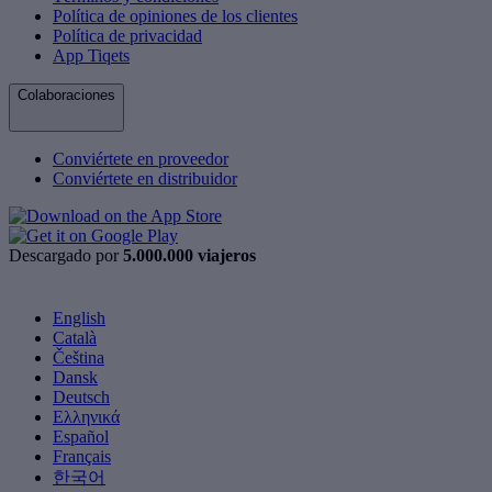
Política de opiniones de los clientes
Política de privacidad
App Tiqets
Colaboraciones
Conviértete en proveedor
Conviértete en distribuidor
Descargado por
5.000.000 viajeros
English
Català
Čeština
Dansk
Deutsch
Ελληνικά
Español
Français
한국어