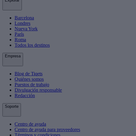
Explorar
Barcelona
Londres
Nueva York
París
Roma
Todos los destinos
Empresa
Blog de Tiqets
Quiénes somos
Puestos de trabajo
Divulgación responsable
Redacción
Soporte
Centro de ayuda
Centro de ayuda para proveedores
Términos y condiciones