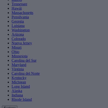
Tennessee
Hawái
Massachusetts
Pensilvania
Georgia
Luisiana
Washington
Arizona
Colorado
Nueva Jersey
Misuri
Ohio
Minnesota
Carolina del Sur
Maryland
Virginia
Carolina del Norte
Kentucky
Míchigan
Long Island
Alaska
Indiana
Rhode Island