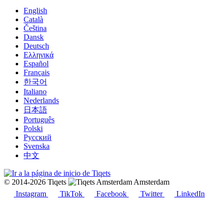
English
Català
Čeština
Dansk
Deutsch
Ελληνικά
Español
Français
한국어
Italiano
Nederlands
日本語
Português
Polski
Русский
Svenska
中文
© 2014-2026 Tiqets
Amsterdam
Instagram
TikTok
Facebook
Twitter
LinkedIn