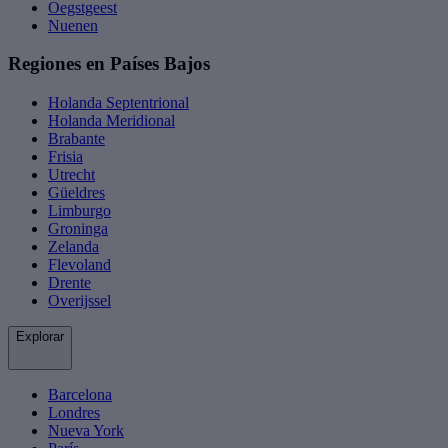
Oegstgeest
Nuenen
Regiones en Países Bajos
Holanda Septentrional
Holanda Meridional
Brabante
Frisia
Utrecht
Güeldres
Limburgo
Groninga
Zelanda
Flevoland
Drente
Overijssel
Explorar
Barcelona
Londres
Nueva York