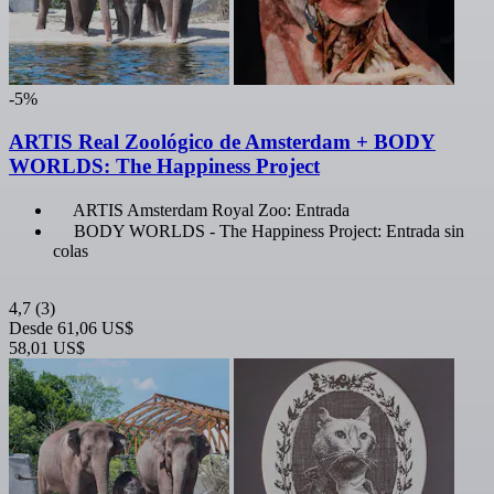
-5%
ARTIS Real Zoológico de Amsterdam + BODY
WORLDS: The Happiness Project
ARTIS Amsterdam Royal Zoo: Entrada
BODY WORLDS - The Happiness Project: Entrada sin
colas
4,7
(3)
Desde
61,06 US$
58,01 US$