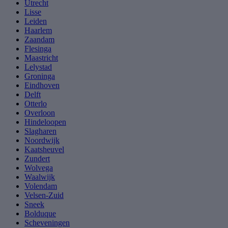
Utrecht
Lisse
Leiden
Haarlem
Zaandam
Flesinga
Maastricht
Lelystad
Groninga
Eindhoven
Delft
Otterlo
Overloon
Hindeloopen
Slagharen
Noordwijk
Kaatsheuvel
Zundert
Wolvega
Waalwijk
Volendam
Velsen-Zuid
Sneek
Bolduque
Scheveningen