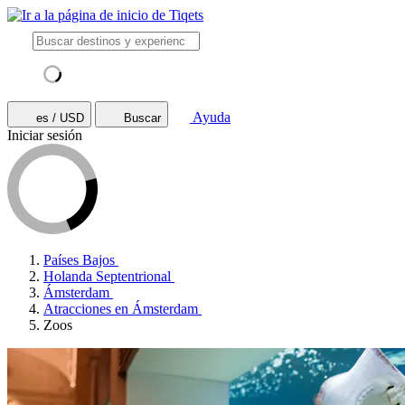
Ayuda
es / USD
Buscar
Iniciar sesión
Países Bajos
Holanda Septentrional
Ámsterdam
Atracciones en Ámsterdam
Zoos