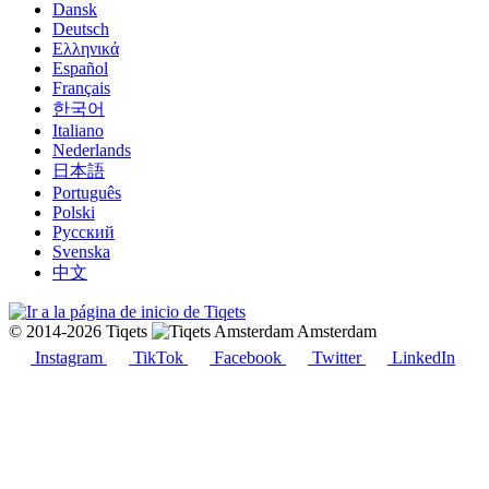
Dansk
Deutsch
Ελληνικά
Español
Français
한국어
Italiano
Nederlands
日本語
Português
Polski
Русский
Svenska
中文
© 2014-2026 Tiqets
Amsterdam
Instagram
TikTok
Facebook
Twitter
LinkedIn