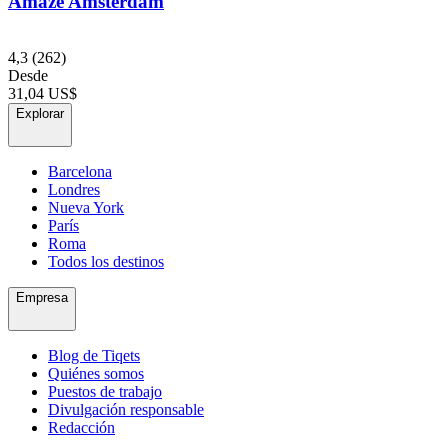
Amaze Amsterdam
4,3
(262)
Desde
31,04 US$
Explorar
Barcelona
Londres
Nueva York
París
Roma
Todos los destinos
Empresa
Blog de Tiqets
Quiénes somos
Puestos de trabajo
Divulgación responsable
Redacción