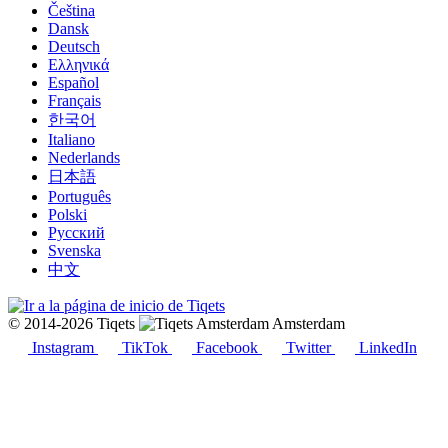
Čeština
Dansk
Deutsch
Ελληνικά
Español
Français
한국어
Italiano
Nederlands
日本語
Português
Polski
Русский
Svenska
中文
© 2014-2026 Tiqets
Amsterdam
Instagram
TikTok
Facebook
Twitter
LinkedIn