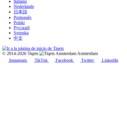
Italiano
Nederlands
日本語
Português
Polski
Русский
Svenska
中文
© 2014-2026 Tiqets
Amsterdam
Instagram
TikTok
Facebook
Twitter
LinkedIn