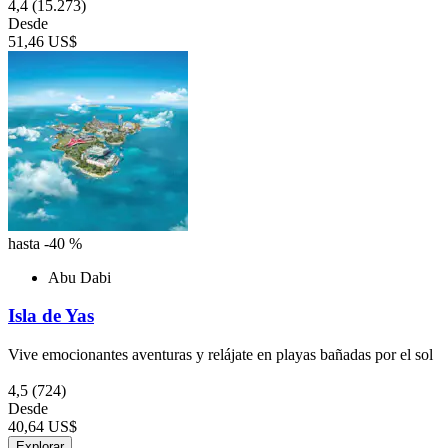
4,4
(15.273)
Desde
51,46 US$
hasta -40 %
Abu Dabi
Isla de Yas
Vive emocionantes aventuras y relájate en playas bañadas por el sol
4,5
(724)
Desde
40,64 US$
Explorar