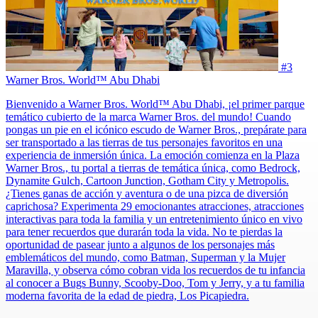
#3
Warner Bros. World™ Abu Dhabi
Bienvenido a Warner Bros. World™ Abu Dhabi, ¡el primer parque
temático cubierto de la marca Warner Bros. del mundo! Cuando
pongas un pie en el icónico escudo de Warner Bros., prepárate para
ser transportado a las tierras de tus personajes favoritos en una
experiencia de inmersión única. La emoción comienza en la Plaza
Warner Bros., tu portal a tierras de temática única, como Bedrock,
Dynamite Gulch, Cartoon Junction, Gotham City y Metropolis.
¿Tienes ganas de acción y aventura o de una pizca de diversión
caprichosa? Experimenta 29 emocionantes atracciones, atracciones
interactivas para toda la familia y un entretenimiento único en vivo
para tener recuerdos que durarán toda la vida. No te pierdas la
oportunidad de pasear junto a algunos de los personajes más
emblemáticos del mundo, como Batman, Superman y la Mujer
Maravilla, y observa cómo cobran vida los recuerdos de tu infancia
al conocer a Bugs Bunny, Scooby-Doo, Tom y Jerry, y a tu familia
moderna favorita de la edad de piedra, Los Picapiedra.