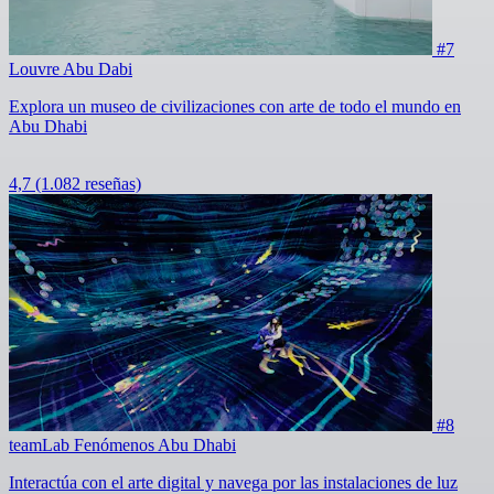
#7
Louvre Abu Dabi
Explora un museo de civilizaciones con arte de todo el mundo en
Abu Dhabi
4,7
(1.082 reseñas)
#8
teamLab Fenómenos Abu Dhabi
Interactúa con el arte digital y navega por las instalaciones de luz