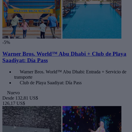
-5%
Warner Bros. World™ Abu Dhabi + Club de Playa
Saadiyat: Día Pass
Warner Bros. World™ Abu Dhabi: Entrada + Servicio de
transporte
Club de Playa Saadiyat: Día Pass
Nuevo
Desde
132,81 US$
126,17 US$