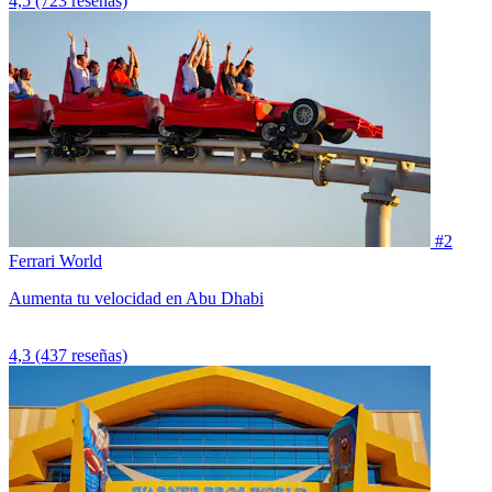
4,5
(723 reseñas)
#2
Ferrari World
Aumenta tu velocidad en Abu Dhabi
4,3
(437 reseñas)