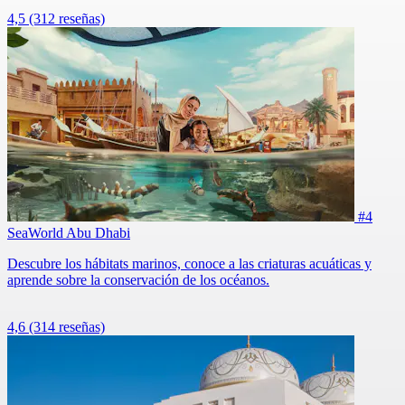
4,5
(312 reseñas)
#4
SeaWorld Abu Dhabi
Descubre los hábitats marinos, conoce a las criaturas acuáticas y
aprende sobre la conservación de los océanos.
4,6
(314 reseñas)