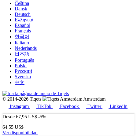
Čeština
Dansk
Deutsch
Ελληνικά
Español
Français
한국어
Italiano
Nederlands
日本語
Português
Polski
Русский
Svenska
中文
© 2014-2026 Tiqets
Amsterdam
Instagram
TikTok
Facebook
Twitter
LinkedIn
Desde
67,95 US$
-5%
64,55 US$
Ver disponibilidad