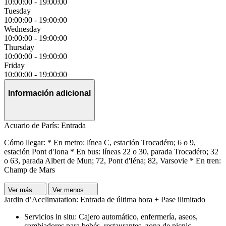
10:00:00
-
19:00:00
Tuesday
10:00:00
-
19:00:00
Wednesday
10:00:00
-
19:00:00
Thursday
10:00:00
-
19:00:00
Friday
10:00:00
-
19:00:00
Información adicional
Acuario de París: Entrada
Cómo llegar: * En metro: línea C, estación Trocadéro; 6 o 9,
estación Pont d'Iona * En bus: líneas 22 o 30, parada Trocadéro; 32
o 63, parada Albert de Mun; 72, Pont d'Iéna; 82, Varsovie * En tren:
Champ de Mars
Ver más
Ver menos
Jardin d’Acclimatation: Entrada de última hora + Pase ilimitado
Servicios in situ: Cajero automático, enfermería, aseos,
cambiadores para bebés, restaurantes, zona de picnic,