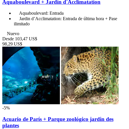
Aquaboulevard + Jardin d'Acclimatation
Aquaboulevard: Entrada
Jardin d’Acclimatation: Entrada de última hora + Pase
ilimitado
Nuevo
Desde
103,47 US$
98,29 US$
-5%
Acuario de París + Parque zoológico jardin des
plantes