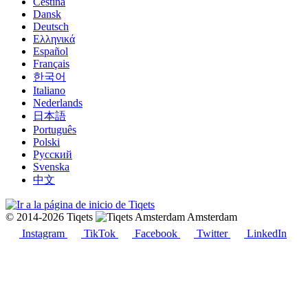
Čeština
Dansk
Deutsch
Ελληνικά
Español
Français
한국어
Italiano
Nederlands
日本語
Português
Polski
Русский
Svenska
中文
© 2014-2026 Tiqets
Amsterdam
Instagram
TikTok
Facebook
Twitter
LinkedIn