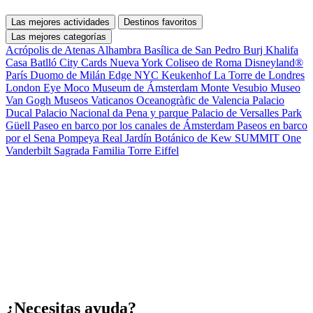
Las mejores actividades
Destinos favoritos
Las mejores categorías
Acrópolis de Atenas
Alhambra
Basílica de San Pedro
Burj Khalifa
Casa Batlló
City Cards Nueva York
Coliseo de Roma
Disneyland®
París
Duomo de Milán
Edge NYC
Keukenhof
La Torre de Londres
London Eye
Moco Museum de Ámsterdam
Monte Vesubio
Museo
Van Gogh
Museos Vaticanos
Oceanogràfic de Valencia
Palacio
Ducal
Palacio Nacional da Pena y parque
Palacio de Versalles
Park
Güell
Paseo en barco por los canales de Ámsterdam
Paseos en barco
por el Sena
Pompeya
Real Jardín Botánico de Kew
SUMMIT One
Vanderbilt
Sagrada Familia
Torre Eiffel
¿Necesitas ayuda?