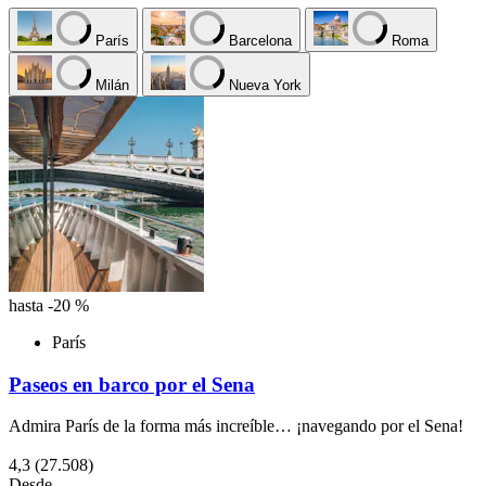
París
Barcelona
Roma
Milán
Nueva York
hasta -20 %
París
Paseos en barco por el Sena
Admira París de la forma más increíble… ¡navegando por el Sena!
4,3
(27.508)
Desde