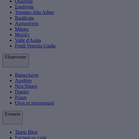
Ούμπρια
Σαρδηνία
Trentino Alto Adige
Basilicata
Αμπρούτσο
Μάρκε
Μολίζε
Valle d'Aosta
Friuli Venezia Giulia
Εξερεύνησε
Βαρκελώνη
Λονδίνο
Νέα Υόρκη
Παρίσι
Ρώμη
Όλοι οι προορισμοί
Εταιρεία
Tiqets Βlog
Σχετικά με εμάς