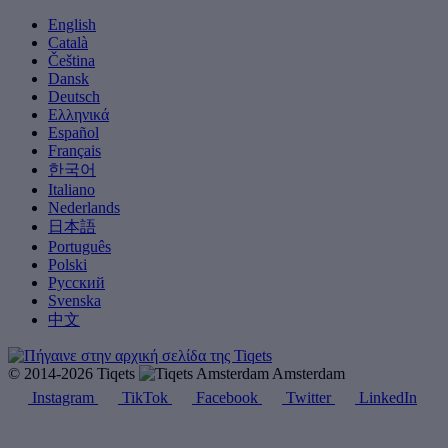
English
Català
Čeština
Dansk
Deutsch
Ελληνικά
Español
Français
한국어
Italiano
Nederlands
日本語
Português
Polski
Русский
Svenska
中文
© 2014-2026 Tiqets
Amsterdam
Instagram
TikTok
Facebook
Twitter
LinkedIn