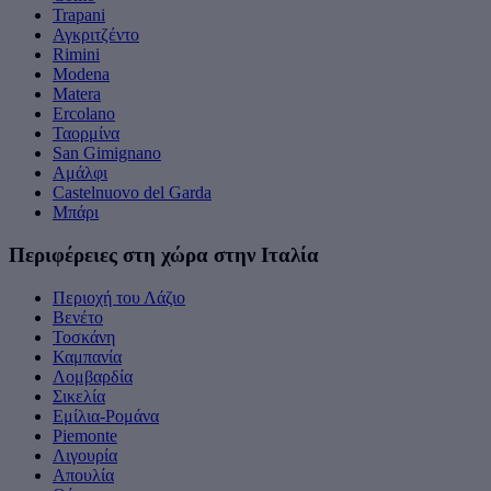
Trapani
Αγκριτζέντο
Rimini
Modena
Matera
Ercolano
Ταορμίνα
San Gimignano
Αμάλφι
Castelnuovo del Garda
Μπάρι
Περιφέρειες στη χώρα στην Ιταλία
Περιοχή του Λάζιο
Βενέτο
Τοσκάνη
Καμπανία
Λομβαρδία
Σικελία
Εμίλια-Ρομάνα
Piemonte
Λιγουρία
Απουλία