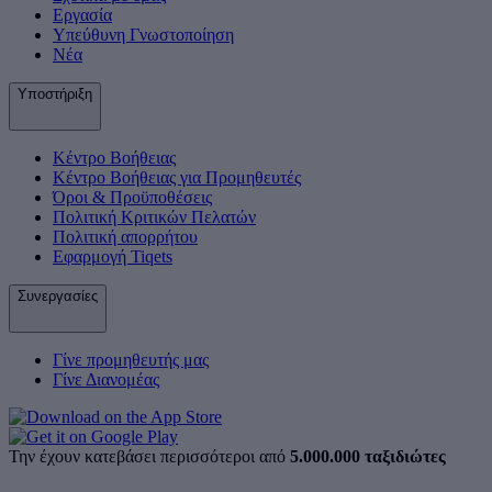
Εργασία
Υπεύθυνη Γνωστοποίηση
Νέα
Υποστήριξη
Κέντρο Βοήθειας
Κέντρο Βοήθειας για Προμηθευτές
Όροι & Προϋποθέσεις
Πολιτική Κριτικών Πελατών
Πολιτική απορρήτου
Εφαρμογή Tiqets
Συνεργασίες
Γίνε προμηθευτής μας
Γίνε Διανομέας
Την έχουν κατεβάσει περισσότεροι από
5.000.000 ταξιδιώτες