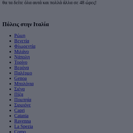
θα τα δείτε όλα αυτά και πολλά άλλα σε 48 ώρες!
Πόλεις στην Ιταλία
Ρώμη
Βενετία
Φλωρεντία
Μιλάνο
Νάπολη
Τορίνο
Βερόνα
Παλέρμο
Genoa
Μπολόνια
Σιένα
Πίζα
Πομπηία
Σιρμιόνε
Capri
Catania
Ravenna
La Spezia
Como